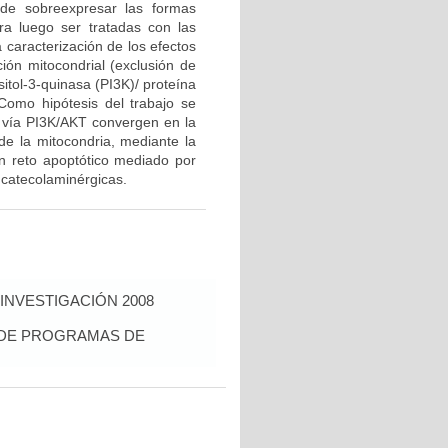
 de sobreexpresar las formas
a luego ser tratadas con las
caracterización de los efectos
ción mitocondrial (exclusión de
ositol-3-quinasa (PI3K)/ proteína
Como hipótesis del trabajo se
 vía PI3K/AKT convergen en la
 de la mitocondria, mediante la
un reto apoptótico mediado por
 catecolaminérgicas.
INVESTIGACIÓN 2008
S DE PROGRAMAS DE