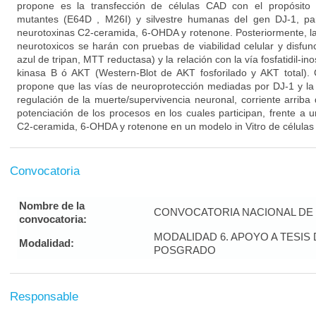
propone es la transfección de células CAD con el propósito
mutantes (E64D , M26I) y silvestre humanas del gen DJ-1, par
neurotoxinas C2-ceramida, 6-OHDA y rotenone. Posteriormente, la 
neurotoxicos se harán con pruebas de viabilidad celular y disfun
azul de tripan, MTT reductasa) y la relación con la vía fosfatidil-in
kinasa B ó AKT (Western-Blot de AKT fosforilado y AKT total). 
propone que las vías de neuroprotección mediadas por DJ-1 y la
regulación de la muerte/supervivencia neuronal, corriente arriba
potenciación de los procesos en los cuales participan, frente a 
C2-ceramida, 6-OHDA y rotenone en un modelo in Vitro de células
Convocatoria
Nombre de la
CONVOCATORIA NACIONAL DE 
convocatoria:
MODALIDAD 6. APOYO A TESI
Modalidad:
POSGRADO
Responsable