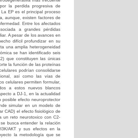
rodegenerativa más frecuente
por la perdida progresiva de
La EP es el principal proceso
a, aunque, existen factores de
nfermedad. Entre los afectados
sociada a grandes pérdidas
liar. A pesar de los avances en
echo difícil profundizar en su
nta una amplia heterogeneidad
nómica se han identificado seis
2) que constituyen las únicas
rte la función de las proteínas
celulares podrían consolidarse
ional, así como las vías de
os celulares permiten formular,
gidos a estos nuevos blancos
pecto a DJ-1, en la actualidad
 posible efecto neuroprotector
tende simular en un modelo de
r CAD) el efecto fisiológico de
a un reto neurotoxico con C2-
se busca entender la relación
I3K/AKT y sus efectos en la
royecto la metodología que se