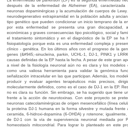
La enfermedad de parkinson (EP) es la segunda enfermedad neu
después de la enfermedad de Alzheimer (EA), caracterizada 
neuronas dopaminérgicas y la acumulación de cuerpos de Lewy. 
neurodegenerativo extrapiramidal en la población adulta y ancian
tipo genético que pueden condicionar un inicio temprano de la e
por esta enfermedad se presenta una gran discapacidad, a
económicas y graves consecuencias tipo psicológico, social y fami
el tratamiento sintomático y en el diagnóstico de la EP se ha h
fisiopatología porque esta es una enfermedad compleja y prese
clínico - genética. En los últimos años con el progreso de la ge
genes (&#945;-sinucleína, parkin, UCHL-1, DJ-1, PINK1 y LRRK
causas definidas de la EP hasta la fecha. A pesar de este gran apo
a nivel de la fisiología neuronal aún no es clara y los modelos 
como una valiosa herramienta para validar la genómica func
señalización intracelular en las que participan. Además, los model
producir y evaluar agentes terapéuticos más precisos, diri
molecularmente definidos, como es el caso de DJ-1 en la EP. Res
no es clara su función. Sin embrago, se ha sugerido que tiene un
frente a la acción de neurotoxinas. Con este proyecto se pre
neuronas catecolaminérgicas de origen mesencefálico (línea celula
la proteína DJ-1 humana en la forma silvestre y mutada frente 
ceramida, 6-hidroxi-dopamina (6-OHDA) y rotenone; igualmente, 
de DJ-1 con la vía de supervivencia neuronal mediada por P
homeostasís mitocondrial. Para lograr lo planteado en este p