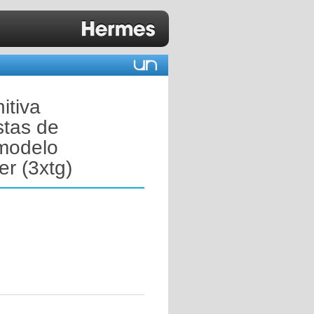
itiva
stas de
 modelo
r (3xtg)