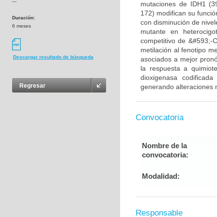
---
mutaciones de IDH1 (3
172) modifican su funció
Duración:
con disminución de nivel
6 meses
mutante en heterocigo
competitivo de &#593;-CG
metilación al fenotipo m
Descargar resultado de búsqueda
asociados a mejor pronós
la respuesta a quimiot
dioxigenasa codificada
Regresar
generando alteraciones m
Convocatoria
Nombre de la
convocatoria:
Modalidad:
Responsable