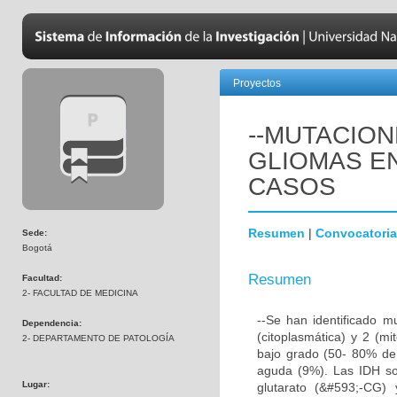
Proyectos
--MUTACION
GLIOMAS EN
CASOS
Resumen
|
Convocatoria
Sede:
Bogotá
Resumen
Facultad:
2- FACULTAD DE MEDICINA
--Se han identificado m
Dependencia:
(citoplasmática) y 2 (mi
2- DEPARTAMENTO DE PATOLOGÍA
bajo grado (50- 80% de 
aguda (9%). Las IDH so
Lugar:
glutarato (&#593;-CG