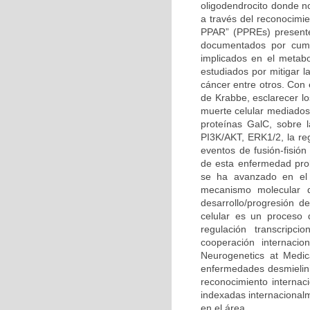
oligodendrocito donde n
a través del reconocimi
PPAR” (PPREs) presente
documentados por cump
implicados en el metabo
estudiados por mitigar l
cáncer entre otros. Con
de Krabbe, esclarecer l
muerte celular mediados 
proteínas GalC, sobre l
PI3K/AKT, ERK1/2, la reg
eventos de fusión-fisión
de esta enfermedad prob
se ha avanzado en el 
mecanismo molecular q
desarrollo/progresión 
celular es un proceso 
regulación transcripc
cooperación internacio
Neurogenetics at Medic
enfermedades desmielini
reconocimiento internaci
indexadas internacional
en el área.