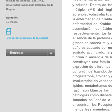
Las enfermedades desmie
Instituto de Genetica, Lab 1 y 2,
y adultos. Dentro de la
Universidad Nacional de Colombia, Sede
múltiple (MS del inglé
Bogota
adrenoleukodistrofia li
Duración:
la enfermedad de Krabbe 
12 meses
enfermedad de Krabbe s
acumulación de ácidos
respectivamente. En la
ausencia de la proteína 
Descargar resultado de búsqueda
grasos de cadena muy la
daño es causado por mu
sustrato acumulado, la 
Regresar
función o ausencia de 
constituyen una familia
expresión de diferentes
por unión del ligando; d
progesterona, tiroideo y
involucrados en variados
lípidos, metabolismos de
razón son blancos farma
patologías como diabetes
llamados así debido a 
encuentran los Receptor
menos tres miembros: 