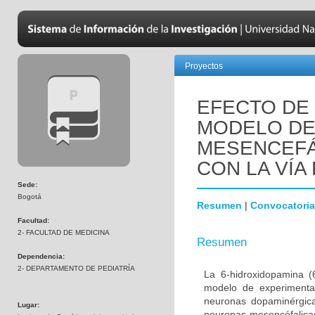
Proyectos
EFECTO DE 
MODELO DE
MESENCEFÁ
CON LA VÍA 
Sede:
Bogotá
Resumen
|
Convocatoria
Facultad:
2- FACULTAD DE MEDICINA
Resumen
Dependencia:
2- DEPARTAMENTO DE PEDIATRÍA
La 6-hidroxidopamina 
modelo de experimenta
neuronas dopaminérgica
Lugar:
neuronas mesencéfalicas