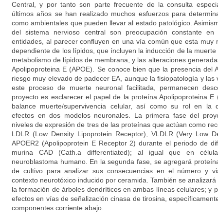
Central, y por tanto son parte frecuente de la consulta especi
últimos años se han realizado muchos esfuerzos para determinar
como ambientales que pueden llevar al estado patológico. Asimismo
del sistema nervioso central son preocupación constante en
entidades, al parecer confluyen en una vía común que esta muy r
dependiente de los lípidos, que incluyen la inducción de la muert
metabolismo de lípidos de membrana, y las alteraciones generadas 
Apolipoproteina E (APOE). Se conoce bien que la presencia del 
riesgo muy elevado de padecer EA, aunque la fisiopatología y las
este proceso de muerte neuronal facilitada, permanecen desco
proyecto es esclarecer el papel de la proteína Apolipoproteina E
balance muerte/supervivencia celular, así como su rol en la d
efectos en dos modelos neuronales. La primera fase del proye
niveles de expresión de tres de las proteínas que actúan como re
LDLR (Low Density Lipoprotein Receptor), VLDLR (Very Low Den
APOER2 (Apolipoprotein E Receptor 2) durante el periodo de dife
murina CAD (Cath.a differentiated); al igual que en célu
neuroblastoma humano. En la segunda fase, se agregará proteí
de cultivo para analizar sus consecuencias en el número y vi
contexto neurotóxico inducido por ceramida. También se analizará 
la formación de árboles dendríticos en ambas líneas celulares; y 
efectos en vías de señalización cinasa de tirosina, específicament
componentes corriente abajo.