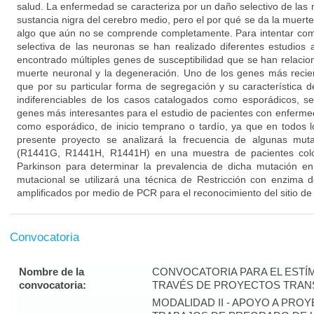
salud. La enfermedad se caracteriza por un daño selectivo de las
sustancia nigra del cerebro medio, pero el por qué se da la muert
algo que aún no se comprende completamente. Para intentar co
selectiva de las neuronas se han realizado diferentes estudios
encontrado múltiples genes de susceptibilidad que se han relacion
muerte neuronal y la degeneración. Uno de los genes más reci
que por su particular forma de segregación y su característica 
indiferenciables de los casos catalogados como esporádicos, s
genes más interesantes para el estudio de pacientes con enfermed
como esporádico, de inicio temprano o tardío, ya que en todos l
presente proyecto se analizará la frecuencia de algunas mu
(R1441G, R1441H, R1441H) en una muestra de pacientes col
Parkinson para determinar la prevalencia de dicha mutación en 
mutacional se utilizará una técnica de Restricción con enzima 
amplificados por medio de PCR para el reconocimiento del sitio de
Convocatoria
Nombre de la
CONVOCATORIA PARA EL ESTÍM
convocatoria:
TRAVÉS DE PROYECTOS TRANS
MODALIDAD II - APOYO A PR