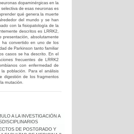
 neuronas dopaminérgicas en la
e selectiva de esas neuronas es
mprender qué genera la muerte
 alrededor del mundo y se han
ado con la fisiopatología de la
entemente descritos es LRRK2,
de presentación, absolutamente
e ha convertido en uno de los
ad de Parkinson tanto familiar
os casos se ha descrito. En el
taciones frecuentes de LRRK2
ombianos con enfermedad de
la población. Para el análisis
de digestión de los fragmentos
 la mutación.
ULO A LA INVESTIGACIÓN A
DISCIPLINARIOS
OYECTOS DE POSTGRADO Y