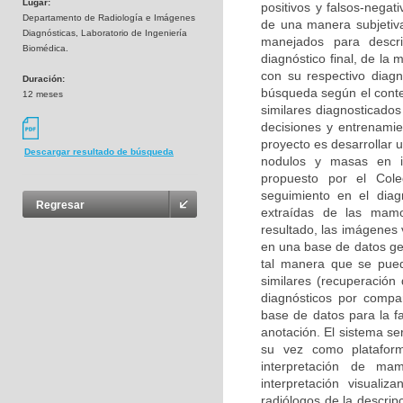
Lugar:
positivos y falsos-negat
Departamento de Radiología e Imágenes
de una manera subjetiva
Diagnósticas, Laboratorio de Ingeniería
manejados para descr
Biomédica.
diagnóstico final, de l
con su respectivo diag
Duración:
búsqueda según el conte
12 meses
similares diagnosticado
decisiones y entrenamie
proyecto es desarrollar
Descargar resultado de búsqueda
nodulos y masas en im
propuesto por el Cole
seguimiento en el diag
Regresar
extraídas de las mamo
resultado, las imágenes 
en una base de datos ge
tal manera que se pue
similares (recuperación
diagnósticos por compa
base de datos para la fa
anotación. El sistema se
su vez como platafor
interpretación de mam
interpretación visuali
radiólogos de la descri