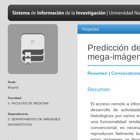
Proyectos
Predicción d
mega-imágene
Resumen
|
Convocatoria
Sede:
Bogotá
Resumen
Facultad:
El acceso remoto a info
2- FACULTAD DE MEDICINA
desarrollo de activida
Dependencia:
histológicas por varios 
2- DEPARTAMENTO DE IMÁGENES
una funcionalidad simil
DIAGNÓSTICAS
convencional, es neces
reproducen fielmente la
estas imágenes se llev