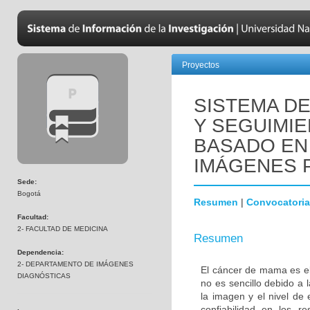
Proyectos
SISTEMA D
Y SEGUIMI
BASADO EN
IMÁGENES 
Sede:
Bogotá
Resumen
|
Convocatoria
Facultad:
2- FACULTAD DE MEDICINA
Resumen
Dependencia:
2- DEPARTAMENTO DE IMÁGENES
El cáncer de mama es el
DIAGNÓSTICAS
no es sencillo debido a 
la imagen y el nivel de 
confiabilidad en los r