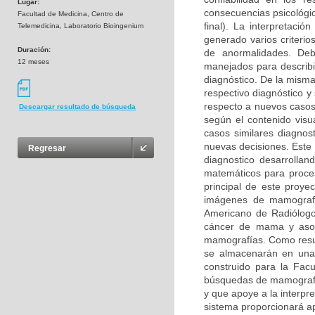
Lugar:
consecuencias psicológic
Facultad de Medicina, Centro de
final). La interpretaci
Telemedicina, Laboratorio Bioingenium
generado varios criterio
Duración:
de anormalidades. Deb
12 meses
manejados para describir
diagnóstico. De la mism
respectivo diagnóstico y
respecto a nuevos casos
Descargar resultado de búsqueda
según el contenido visu
casos similares diagnos
nuevas decisiones. Este 
Regresar
diagnostico desarrolla
matemáticos para procesa
principal de este proye
imágenes de mamografía
Americano de Radiólogos
cáncer de mama y asoci
mamografías. Como resul
se almacenarán en una
construido para la Fac
búsquedas de mamografía
y que apoye a la interpr
sistema proporcionará a