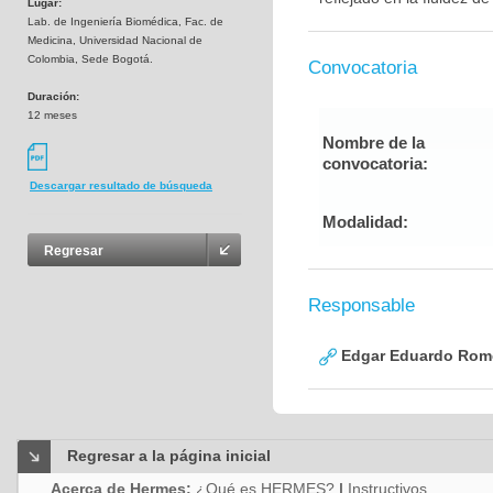
Lugar:
Lab. de Ingeniería Biomédica, Fac. de
Medicina, Universidad Nacional de
Colombia, Sede Bogotá.
Convocatoria
Duración:
12 meses
Nombre de la
convocatoria:
Descargar resultado de búsqueda
Modalidad:
Regresar
Responsable
Edgar Eduardo Rome
Regresar a la página inicial
Acerca de Hermes:
¿Qué es HERMES?
|
Instructivos