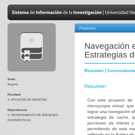
Proyectos
Navegación e
Estrategias 
Resumen
|
Convocatoria
Sede:
Bogotá
Resumen
Facultad:
Con este proyecto de i
2- FACULTAD DE MEDICINA
microscopia virtual, qu
Dependencia:
lograr una navegación ef
2- DEPARTAMENTO DE IMÁGENES
estrategia de cache, q
DIAGNÓSTICAS
porciones de interés 
permitiendo de esta man
reflejado en la fluidez d