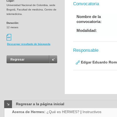
Lugar:
Convocatoria
Universidad Nacional de Colombia, sede
Bogotá, Facultad de medicina, Centro de
telemedicina.
Nombre de la
convocatoria:
Duración:
12 meses
Modalidad:
Descargar resultado de búsqueda
Responsable
Regresar
Edgar Eduardo Rome
Regresar a la página inicial
Acerca de Hermes:
¿Qué es HERMES?
|
Instructivos