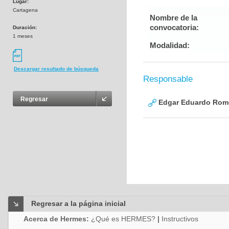
Lugar:
Cartagena
Nombre de la
convocatoria:
Duración:
1 meses
Modalidad:
Descargar resultado de búsqueda
Responsable
Regresar
Edgar Eduardo Rome
Regresar a la página inicial
Acerca de Hermes:
¿Qué es HERMES?
|
Instructivos