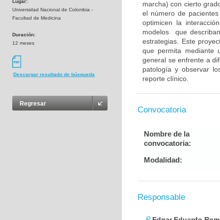
Lugar:
marcha) con cierto grado
Universidad Nacional de Colombia -
el número de pacientes
Facultad de Medicina
optimicen la interacci
modelos que describan 
Duración:
estrategias. Este proy
12 meses
que permita mediante u
general se enfrente a di
patología y observar l
Descargar resultado de búsqueda
reporte clínico.
Regresar
Convocatoria
Nombre de la
convocatoria:
Modalidad:
Responsable
Edgar Eduardo Rome