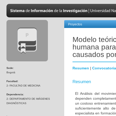
Proyectos
Modelo teóri
humana para 
causados por
Resumen
|
Convocatoria
Sede:
Bogotá
Resumen
Facultad:
2- FACULTAD DE MEDICINA
El Análisis del movimi
Dependencia:
dependen completamente 
2- DEPARTAMENTO DE IMÁGENES
un costoso entrenamient
DIAGNÓSTICAS
suficientemente alto d
especialista en formació