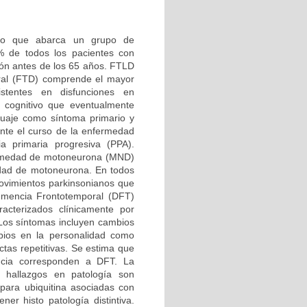
ino que abarca un grupo de
 de todos los pacientes con
ión antes de los 65 años. FTLD
oral (FTD) comprende el mayor
stentes en disfunciones en
 cognitivo que eventualmente
guaje como síntoma primario y
te el curso de la enfermedad
a primaria progresiva (PPA).
ermedad de motoneurona (MND)
medad de motoneurona. En todos
vimientos parkinsonianos que
emencia Frontotemporal (DFT)
cterizados clínicamente por
 Los síntomas incluyen cambios
bios en la personalidad como
ctas repetitivas. Se estima que
cia corresponden a DFT. La
 hallazgos en patología son
 para ubiquitina asociadas con
er histo patología distintiva.