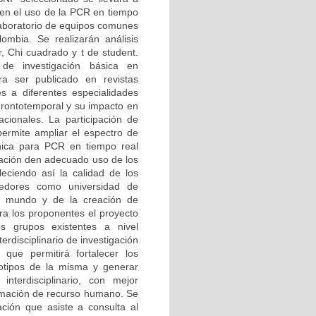
en el uso de la PCR en tiempo
 laboratorio de equipos comunes
ombia. Se realizarán análisis
r, Chi cuadrado y t de student.
de investigación básica en
ra ser publicado en revistas
les a diferentes especialidades
Frontotemporal y su impacto en
cionales. La participación de
permite ampliar el espectro de
nica para PCR en tiempo real
gación den adecuado uso de los
leciendo así la calidad de los
cedores como universidad de
l mundo y de la creación de
ra los proponentes el proyecto
os grupos existentes a nivel
rdisciplinario de investigación
que permitirá fortalecer los
notipos de la misma y generar
interdisciplinario, con mejor
ormación de recurso humano. Se
ación que asiste a consulta al