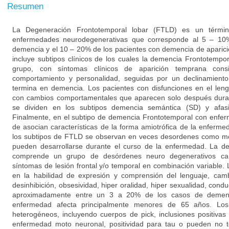
Resumen
La Degeneración Frontotemporal lobar (FTLD) es un térm
enfermedades neurodegenerativas que corresponde al 5 – 10%
demencia y el 10 – 20% de los pacientes con demencia de aparic
incluye subtipos clínicos de los cuales la demencia Frontotemp
grupo, con síntomas clínicos de aparición temprana consi
comportamiento y personalidad, seguidas por un declinamiento
termina en demencia. Los pacientes con disfunciones en el len
con cambios comportamentales que aparecen solo después duran
se dividen en los subtipos demencia semántica (SD) y afasi
Finalmente, en el subtipo de demencia Frontotemporal con enf
de asocian características de la forma amiotrófica de la enfer
los subtipos de FTLD se observan en veces desordenes como mo
pueden desarrollarse durante el curso de la enfermedad. La d
comprende un grupo de desórdenes neuro degenerativos cara
síntomas de lesión frontal y/o temporal en combinación variable.
en la habilidad de expresión y comprensión del lenguaje, cam
desinhibición, obsesividad, hiper oralidad, hiper sexualidad, condu
aproximadamente entre un 3 a 20% de los casos de demen
enfermedad afecta principalmente menores de 65 años. Los
heterogéneos, incluyendo cuerpos de pick, inclusiones positivas
enfermedad moto neuronal, positividad para tau o pueden no ten