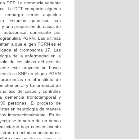
con DFT: La demencia variante
ntica. La DFT comparte algunas
in embargo ciertos aspectos
ian. Estudios genéticos han
, y una proporción de casos de
 autosómico dominante por
rogranulina PGRN. Las últimas
puntan a que el gen PGRN es el
 ligada al cromosoma 17. Las
ología de la enfermedad en la
olo de los alelos del gen de
diante este proyecto se busca
 sencillo o SNP en el gen PGRN
urociencias en el instituto de
rontotemporal y Enfermedad de
analítico de casos y controles
ra demencia frontotemporal y
90 personas. El proceso de
alistas en neurología de manera
idos internacionalmente. Es de
royecto se tomaran de un banco
olectaron bajo consentimiento
estras en estudios posteriores.
SNP seleccionado se llevará a