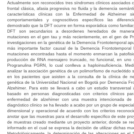
Actualmente son reconocidos tres síndromes clínicos asociados 
frontal clásica, afasia progresiva no fluida y la demencia semá
características clínicas con la Enfermedad de Alzheimer s
comportamentales y cognoscitivos específicos las diferenc
demostrado que la DFT ocurre en forma esporádica como familiar
DFT son secundarios a desordenes heredados de manera
mutaciones en el gen tau y más recientemente, en el gen de P
investigaciones en la genética de la Demencia Frontotemporal a
más importante factor causal de la Demencia Frontotemporal
mutaciones encontradas hasta el momento enmarcan la patofisi
producción de RNA mensajero truncado, no funcional, en uno s
Progranulina PGRN, lo cual conlleva a haploinsuficiencia. Me
analizar la asociación genética de un polimorfismo de nucleótido
en los pacientes que asisten a la consulta de la clínica de ne
genética de la Universidad Nacional en Bogotá por Demencia F
Alzehimer. Para esto se llevará a cabo un estudio transversal 
basado en personas diagnosticadas con criterios clínicos pa
enfermedad de alzehimer con una muestra intencionada de 
diagnóstico clínico se ha llevado a acabo por un grupo de especi
dimensional y operacional de acuerdo con los criterios reconoc
anotar que las muestras para el desarrollo específico de este p
de muestras creado mediante un proyecto anterior, donde se rec
informado en el cual se expresa la decisión de utilizar dichas mu
Metodológicamente, la determinación de las alteraciones en el 