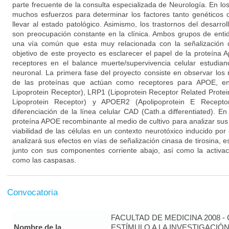
parte frecuente de la consulta especializada de Neurología. En lo
muchos esfuerzos para determinar los factores tanto genético
llevar al estado patológico. Asimismo, los trastornos del desarrol
son preocupación constante en la clínica. Ambos grupos de enti
una vía común que esta muy relacionada con la señalización d
objetivo de este proyecto es esclarecer el papel de la proteína 
receptores en el balance muerte/supervivencia celular estudi
neuronal. La primera fase del proyecto consiste en observar los 
de las proteínas que actúan como receptores para APOE, en
Lipoprotein Receptor), LRP1 (Lipoprotein Receptor Related Prote
Lipoprotein Receptor) y APOER2 (Apolipoprotein E Recepto
diferenciación de la línea celular CAD (Cath.a differentiated). 
proteína APOE recombinante al medio de cultivo para analizar su
viabilidad de las células en un contexto neurotóxico inducido po
analizará sus efectos en vías de señalización cinasa de tirosina, 
junto con sus componentes corriente abajo, así como la activac
como las caspasas.
Convocatoria
FACULTAD DE MEDICINA 2008 
Nombre de la
ESTÍMULO A LA INVESTIGACIÓ