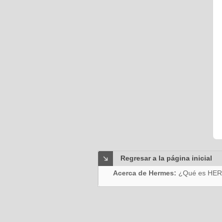
Regresar a la página inicial
Acerca de Hermes:
¿Qué es HE