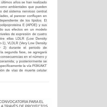
s últimos años se han realizado
s como ambientales que pueden
lo del sistema nervioso central
dades, al parecer confluyen en
ependiente de los lípidos. El
Apolipoproteina E (APOE) y sus
ando sus efectos en un modelo
niveles de expresión de cuatro
tre ellas LDLR (Low Density
in-1), VLDLR (Very Low Density
r 2) durante el periodo de
En la segunda fase, se agregará
s consecuencias en el número y
r ceramida; y posteriormente se
específicamente la vía PI3K/AKT
ión de vías de muerte celular
- CONVOCATORIA PARA EL
N A TRAVÉS DE PROYECTOS