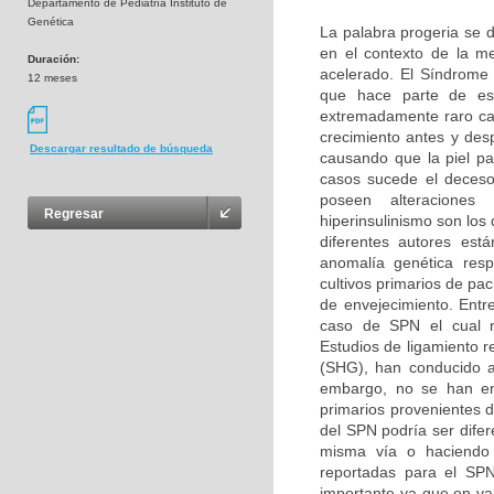
Departamento de Pediatría Instituto de
Genética
La palabra progeria se d
en el contexto de la m
Duración:
acelerado. El Síndrome
12 meses
que hace parte de es
extremadamente raro car
crecimiento antes y des
Descargar resultado de búsqueda
causando que la piel pa
casos sucede el deceso
poseen alteraciones b
Regresar
hiperinsulinismo son lo
diferentes autores es
anomalía genética resp
cultivos primarios de pa
de envejecimiento. Entr
caso de SPN el cual n
Estudios de ligamiento r
(SHG), han conducido a
embargo, no se han enc
primarios provenientes 
del SPN podría ser difer
misma vía o haciendo p
reportadas para el SPN
importante ya que en v