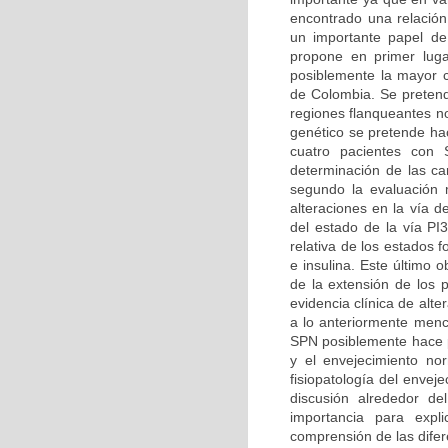
encontrado una relación
un importante papel de
propone en primer luga
posiblemente la mayor ca
de Colombia. Se pretend
regiones flanqueantes n
genético se pretende hac
cuatro pacientes con 
determinación de las car
segundo la evaluación m
alteraciones en la vía d
del estado de la vía PI
relativa de los estados 
e insulina. Este último 
de la extensión de los 
evidencia clínica de alt
a lo anteriormente menc
SPN posiblemente hace pa
y el envejecimiento no
fisiopatología del enve
discusión alrededor d
importancia para expl
comprensión de las difer