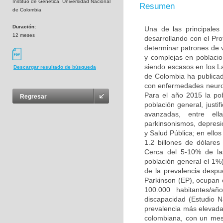
Instituo de Genética, Universidad Nacional
Resumen
de Colombia
Duración:
Una de las principales
12 meses
desarrollando con el Pr
determinar patrones de
y complejas en poblacio
siendo escasos en los L
Descargar resultado de búsqueda
de Colombia ha publicad
con enfermedades neuro
Para el año 2015 la po
Regresar
población general, justi
avanzadas, entre ell
parkinsonismos, depresió
y Salud Pública; en ello
1.2 billones de dólare
Cerca del 5-10% de la
población general el 1%
de la prevalencia desp
Parkinson (EP), ocupan 
100.000 habitantes/añ
discapacidad (Estudio 
prevalencia más elevada 
colombiana, con un mest