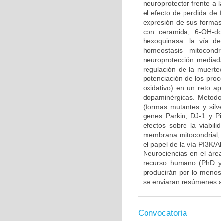
neuroprotector frente a
el efecto de perdida de 
expresión de sus formas 
con ceramida, 6-OH-do
hexoquinasa, la vía d
homeostasis mitocond
neuroprotección mediada
regulación de la muerte/
potenciación de los proce
oxidativo) en un reto 
dopaminérgicas. Metodo
(formas mutantes y sil
genes Parkin, DJ-1 y P
efectos sobre la viabili
membrana mitocondrial, l
el papel de la vía PI3K/A
Neurociencias en el áre
recurso humano (PhD y/
producirán por lo menos 
se enviaran resúmenes a
Convocatoria