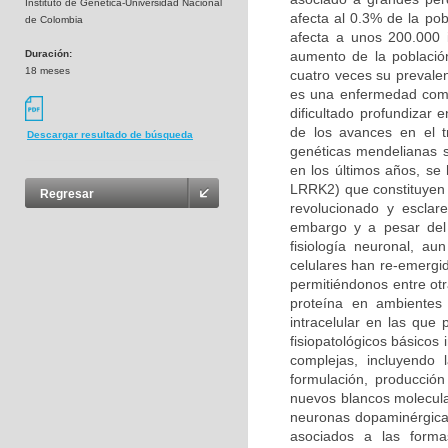
Instituto de Genética-Universidad Nacional
afecta al 0.3% de la po
de Colombia
afecta a unos 200.000 
Duración:
aumento de la població
18 meses
cuatro veces su prevalen
es una enfermedad compl
dificultado profundizar
de los avances en el t
Descargar resultado de búsqueda
genéticas mendelianas s
en los últimos años, se
LRRK2) que constituyen 
Regresar
revolucionado y esclar
embargo y a pesar del 
fisiología neuronal, a
celulares han re-emergi
permitiéndonos entre otr
proteína en ambientes 
intracelular en las qu
fisiopatológicos básicos
complejas, incluyendo
formulación, producción
nuevos blancos molecula
neuronas dopaminérgicas
asociados a las forma