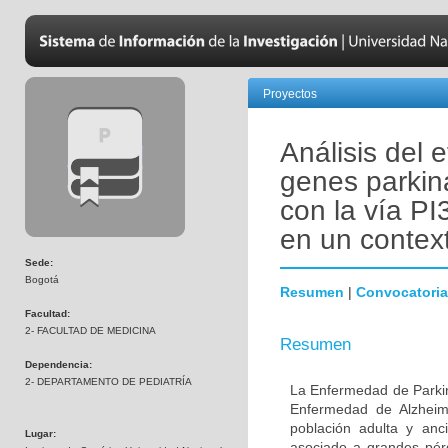
Proyectos
Análisis del 
genes parkin
con la vía PI
en un contex
Sede:
Bogotá
Resumen
|
Convocatoria
Facultad:
2- FACULTAD DE MEDICINA
Resumen
Dependencia:
2- DEPARTAMENTO DE PEDIATRÍA
La Enfermedad de Parki
Enfermedad de Alzheime
población adulta y anc
Lugar:
asociado a grandes pér