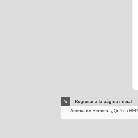
Regresar a la página inicial
Acerca de Hermes:
¿Qué es HE