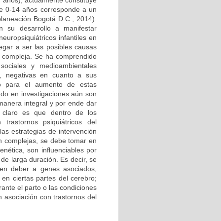
7 años), actualmente constituye
de 0-14 años corresponde a un
planeación Bogotá D.C., 2014).
n su desarrollo a manifestar
uropsiquiátricos infantiles en
egar a ser las posibles causas
te compleja. Se ha comprendido
sociales y medioambientales
s, negativas en cuanto a sus
go para el aumento de estas
zado en investigaciones aún son
anera integral y por ende dar
o claro es que dentro de los
trastornos psiquiátricos del
as estrategias de intervenciòn
tan complejas, se debe tomar en
enética, son influenciables por
de larga duración. Es decir, se
en deber a genes asociados,
 en ciertas partes del cerebro;
ante el parto o las condiciones
 asociación con trastornos del