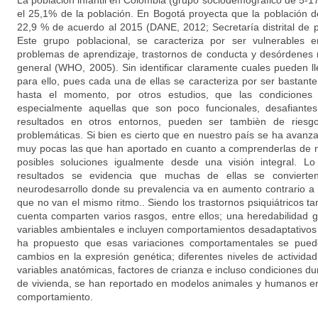
La población infantil en Colombia (grupo sociodemográfico de 5-1
el 25,1% de la población. En Bogotá proyecta que la población 
22,9 % de acuerdo al 2015 (DANE, 2012; Secretaría distrital de 
Este grupo poblacional, se caracteriza por ser vulnerables e
problemas de aprendizaje, trastornos de conducta y desórdenes ne
general (WHO, 2005). Sin identificar claramente cuales pueden ll
para ello, pues cada una de ellas se caracteriza por ser bastan
hasta el momento, por otros estudios, que las condiciones 
especialmente aquellas que son poco funcionales, desafiante
resultados en otros entornos, pueden ser tambièn de ries
problemáticas. Si bien es cierto que en nuestro paí­s se ha avan
muy pocas las que han aportado en cuanto a comprenderlas de m
posibles soluciones igualmente desde una visión integral. L
resultados se evidencia que muchas de ellas se convierten 
neurodesarrollo donde su prevalencia va en aumento contrario a l
que no van el mismo ritmo.. Siendo los trastornos psiquiátricos 
cuenta comparten varios rasgos, entre ellos; una heredabilidad g
variables ambientales e incluyen comportamientos desadaptativos 
ha propuesto que esas variaciones comportamentales se pued
cambios en la expresión genética; diferentes niveles de actividad
variables anatómicas, factores de crianza e incluso condiciones dur
de vivienda, se han reportado en modelos animales y humanos en
comportamiento.