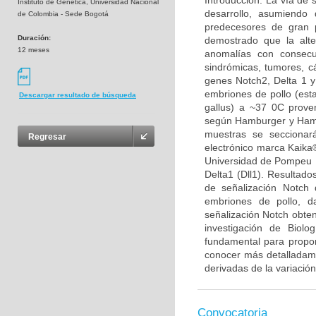
Introducción: La vía de 
Instituto de Genética, Universidad Nacional
desarrollo, asumiendo 
de Colombia - Sede Bogotá
predecesores de gran p
Duración:
demostrado que la alt
12 meses
anomalías con consecu
sindrómicas, tumores, cá
genes Notch2, Delta 1 y
embriones de pollo (est
Descargar resultado de búsqueda
gallus) a ~37 0C proven
según Hamburger y Hamil
muestras se seccionar
Regresar
electrónico marca Kaika®
Universidad de Pompeu F
Delta1 (Dll1). Resultado
de señalización Notch 
embriones de pollo, d
señalización Notch obten
investigación de Biolo
fundamental para propon
conocer más detalladamen
derivadas de la variación
Convocatoria