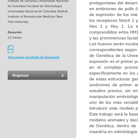
Instituto de Genética Universidad Nacional
protagonistas del desarro
de Colombia Facultad de Odontología
en embriones de pollo (G
Universidad Nacional de Colombia Skirball
de expresión de los miem
Institute of Biomolecular Medicine New
los receptores Notch 1 y
York University
Hes 1 y Hey 1. La ex
comprendidos entre HH14
Duración:
y las prominencias facia
12 meses
Los huevos serán incuba
correspondientes según l
de Genética de la Unive
Descargar resultado de búsqueda
expresión es el primer 
en el complejo proces
específicamente en los 
Regresar
de estas estructuras ge
síndromes de primer ar
estudios previos, sin e
manipulación embriológic
uno de los más versáti
introducir este modelo 
Este trabajo será la bas
modelos animales y dará 
de Genética, dentro de l
maestría en odontología