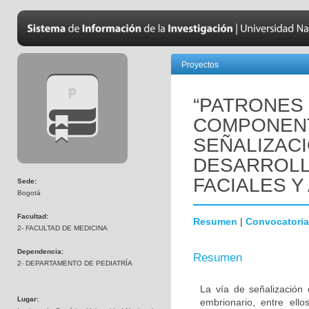
Proyectos
“PATRONES
COMPONENT
SEÑALIZAC
DESARROLL
FACIALES Y
Sede:
Bogotá
Facultad:
Resumen
|
Convocatoria
2- FACULTAD DE MEDICINA
Dependencia:
Resumen
2- DEPARTAMENTO DE PEDIATRÍA
La vía de señalización 
Lugar:
embrionario, entre ello