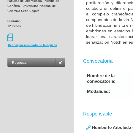
Facultad de Odontología, Instituto de
proliferación y diferen
Genética - Universidad Nacional de
colabora en definir el p
Colombia-Sede Bogotá
al complejo craneofaci
componentes de la vía N
Duración:
de hibridación in situ e
12 meses
embriones en estadios 
lograr una caracteriza
señalización Notch en es
Descargar resultado de búsqueda
Convocatoria
Regresar
Nombre de la
convocatoria:
Modalidad:
Responsable
Humberto Arboleda