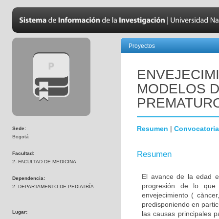
Proyectos
ENVEJECIM
MODELOS D
PREMATUR
Resumen
|
Convocatoria
Sede:
Bogotá
Resumen
Facultad:
2- FACULTAD DE MEDICINA
El avance de la edad e
Dependencia:
progresión de lo que
2- DEPARTAMENTO DE PEDIATRÍA
envejecimiento ( càncer,
predisponiendo en parti
Lugar:
las causas principales 