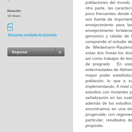
---
poblaciones del mundo,
otra parte, las caracte
Duración:
poco frecuentes desde e
18 meses
son fuente de important
envejecimiento para la
envejecimiento fortalec
Descargar resultado de búsqueda
genomico y celular de 
comprende el estudio d
de Wiedemann-Rautenst
Regresar
estas dos lìneas los dos
asì como trabajos de tes
de pregrado . En est
enfermedades de Alzheim
mayor poder estadìstico
población, lo que a su
implementando. A nivel c
estudios con mutantes p
señalización en las cua
ademàs de los estudios 
encontramos en una eta
progeroide, con regione
particular; resultados
propòsito.