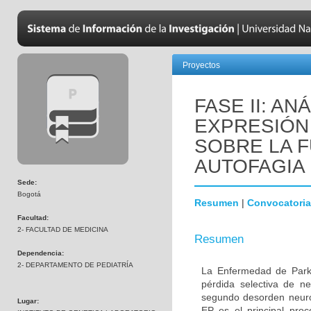
Proyectos
FASE II: AN
EXPRESIÓN 
SOBRE LA F
AUTOFAGIA
Sede:
Bogotá
Resumen
|
Convocatoria
Facultad:
2- FACULTAD DE MEDICINA
Resumen
Dependencia:
2- DEPARTAMENTO DE PEDIATRÍA
La Enfermedad de Parki
pérdida selectiva de n
segundo desorden neur
Lugar:
EP es el principal proc