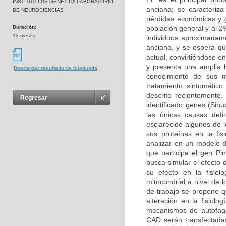
INSTITUTO DE GENETICA LABORATORIO
anciana; se caracteriz
DE NEUROCIENCIAS
pérdidas económicas y g
Duración:
población general y al 
12 meses
individuos aproximadam
anciana, y se espera q
actual, convirtiéndose 
y presenta una amplia h
Descargar resultado de búsqueda
conocimiento de sus m
tratamiento sintomátic
descrito recientemente
Regresar
identificado genes (Sin
las únicas causas def
esclarecido algunos de 
sus proteínas en la fis
analizar en un modelo d
que participa el gen Pin
busca simular el efecto 
su efecto en la fisio
mitocondrial a nivel de 
de trabajo se propone q
alteración en la fisiolo
mecanismos de autofagi
CAD serán transfectadas