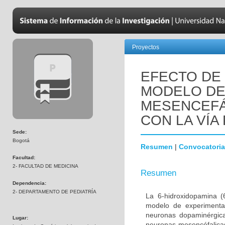
Proyectos
EFECTO DE 
MODELO DE
MESENCEFÁ
CON LA VÍA 
Sede:
Bogotá
Resumen
|
Convocatoria
Facultad:
2- FACULTAD DE MEDICINA
Resumen
Dependencia:
2- DEPARTAMENTO DE PEDIATRÍA
La 6-hidroxidopamina 
modelo de experimenta
neuronas dopaminérgica
Lugar:
neuronas mesencéfalicas