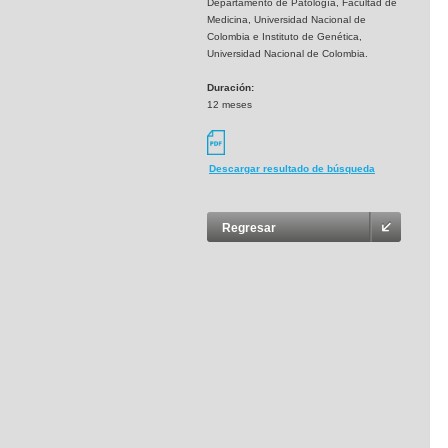
Departamento de Patología, Facultad de
Medicina, Universidad Nacional de
Colombia e Instituto de Genética,
Universidad Nacional de Colombia.
Duración:
12 meses
Descargar resultado de búsqueda
Regresar