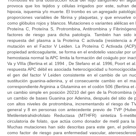
Trombosis es una obstrucción local del flujo sanguíneo en algú
provoca que los tejidos y células irrigados por este, sufran d
hipoxia, isquemia y/o muerte. El trombo es un agregado patológ
proporciones variables de fibrina y plaquetas, y que envuelve
como glóbulos rojos y blancos. Mutaciones o variantes alélicas en 
Proteína C, Proteína S, Protrombina, Antitrombina y Fibrinóge
factores de riesgo para dicha patología. También han sido i
respuesta del plasma a la Proteína C activada (resistencia a
mutación en el Factor V Leiden. La Proteína C Activada (ACP)
propiedad anticoagulante, se forma en el endotelio vascular por un
hemostasia normal la APC limita la formación del coágulo por inacti
Va y VIIIa (Bertina et al. 1994 , De Stefano et al. 1996, Poort et a
respuesta APC débil es asociada heterocigocidad u homocigocida
el gen del factor V Leiden consistente en el cambio de un nuc
sustitución guanina-adenina, y el consecuente cambio en el ma
correspondiente Arginina a Glutamina en el codón 506 (Bertina et a
un cambio simple en posición 20210 del gen de la Protrombina (en
un cambio de bases Guanina por Adenina, después del sitio de p
con altos niveles de protrombina, incrementando el riesgo de T
general y 8 en personas con antecedente previo de TVP (Huber
Metilentetrahidrofolato Reductasa (MTHFR) sintetiza 5-metilt
circulatoria de folato, que actúa como donador de metil para la
Muchas mutaciones han sido descritas para este gen, el polimo
como factor de riesgo para enfermedad vascular, ateroesclerosi