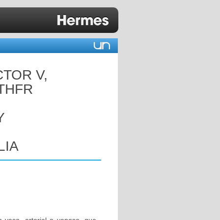
CTOR V,
MTHFR
Y
LIA