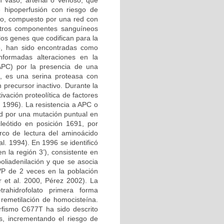
n vaso, arterial o venoso, que
e hipoperfusión con riesgo de
ico, compuesto por una red con
 otros componentes sanguíneos
los genes que codifican para la
no, han sido encontradas como
nformadas alteraciones en la
 APC) por la presencia de una
, es una serina proteasa con
 precursor inactivo. Durante la
vación proteolítica de factores
l. 1996). La resistencia a APC o
d por una mutación puntual en
leótido en posición 1691, por
rco de lectura del aminoácido
l. 1994). En 1996 se identificó
 la región 3’), consistente en
oliadenilación y que se asocia
VP de 2 veces en la población
 et al. 2000, Pérez 2002). La
etrahidrofolato primera forma
 remetilación de homocisteína.
rfismo C677T ha sido descrito
s, incrementando el riesgo de