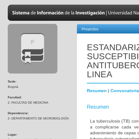
Proyectos
ESTANDARIZ
SUSCEPTIB
ANTITUBER
LINEA
Sede:
Bogotá
Resumen
|
Convocatoria
Facultad:
2- FACULTAD DE MEDICINA
Resumen
Dependencia:
2- DEPARTAMENTO DE MICROBIOLOGÍA
La tuberculosis (TB) co
a complicarse cada ve
advenimiento de cepas d
Lugar:
tuberculosis extremada