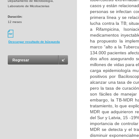
Departamento de Microbiología,
casos y están relaciona
Laboratorio de Micobacterias
personas se infectan co
Duración:
primera línea y se rela
12 meses
lucha contra la TB; situ
a Rifampicina, Isonia
medicamentos inyectabl
ha propuesto la implem
Descargar resultado de búsqueda
marco “alto a la Tubercu
134.000 pacientes afect
dos años asegurando su 
Regresar
millones de vidas para e
carga epidemiología mun
positivos por Bacilosc
alcanzar una tasa de cu
pero la tasa de curació
son fáciles de manejar 
embargo, la TB-MDR ha 
tratamiento, lo que expl
MDR que adquirieron re
del Sur y Latvia, 15 -19
importancia de controla
MDR se detecta y el tr
disminuir exponencialme