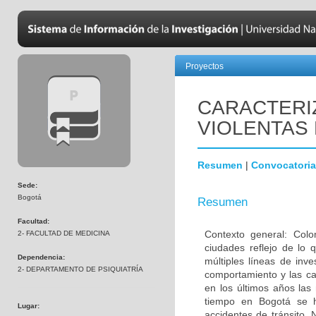
Proyectos
CARACTERI
VIOLENTAS 
Resumen
|
Convocatoria
Sede:
Bogotá
Resumen
Facultad:
Contexto general: Colo
2- FACULTAD DE MEDICINA
ciudades reflejo de lo 
Dependencia:
múltiples líneas de inv
2- DEPARTAMENTO DE PSIQUIATRÍA
comportamiento y las ca
en los últimos años las
tiempo en Bogotá se h
Lugar:
accidentes de tránsito.