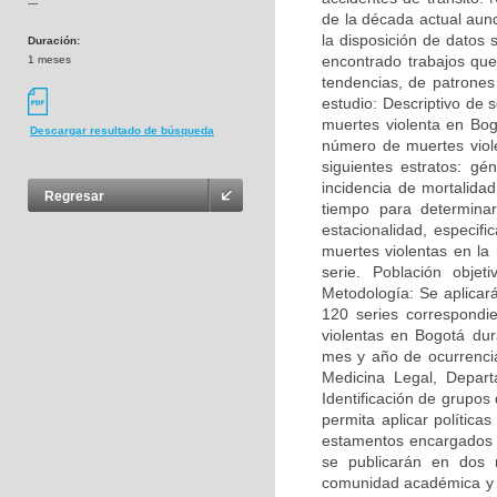
---
de la década actual aun
la disposición de datos
Duración:
encontrado trabajos que
1 meses
tendencias, de patrones
estudio: Descriptivo de 
muertes violenta en Bog
Descargar resultado de búsqueda
número de muertes viol
siguientes estratos: g
incidencia de mortalida
Regresar
tiempo para determina
estacionalidad, especif
muertes violentas en la 
serie. Población obje
Metodología: Se aplicará
120 series correspondi
violentas en Bogotá dur
mes y año de ocurrencia
Medicina Legal, Depart
Identificación de grupos
permita aplicar política
estamentos encargados E
se publicarán en dos r
comunidad académica y c