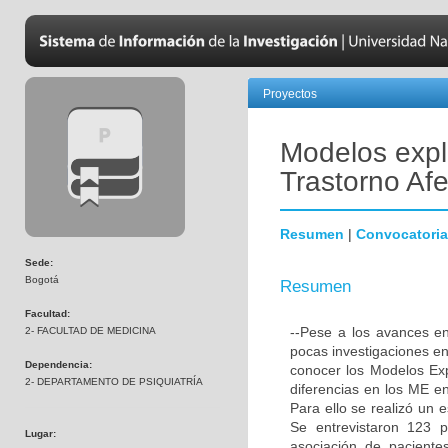
Proyectos
Modelos expl
Trastorno Afe
Resumen
|
Convocatoria
Sede:
Bogotá
Resumen
Facultad:
--Pese a los avances en 
2- FACULTAD DE MEDICINA
pocas investigaciones en
Dependencia:
conocer los Modelos Exp
2- DEPARTAMENTO DE PSIQUIATRÍA
diferencias en los ME e
Para ello se realizó un 
Se entrevistaron 123 p
Lugar:
asociación de paciente