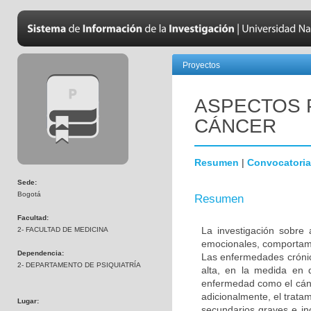
Proyectos
ASPECTOS 
CÁNCER
Resumen
|
Convocatoria
Sede:
Bogotá
Resumen
Facultad:
La investigación sobre 
2- FACULTAD DE MEDICINA
emocionales, comportame
Dependencia:
Las enfermedades crónic
2- DEPARTAMENTO DE PSIQUIATRÍA
alta, en la medida en 
enfermedad como el cánc
adicionalmente, el trata
Lugar:
secundarios graves e in