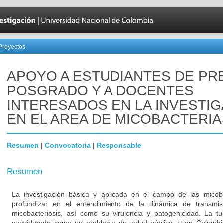
Proyectos
APOYO A ESTUDIANTES DE PR
POSGRADO Y A DOCENTES
INTERESADOS EN LA INVESTI
EN EL AREA DE MICOBACTERIA
Resumen
|
Convocatoria
|
Responsable
Resumen
La investigación básica y aplicada en el campo de las micob
profundizar en el entendimiento de la dinámica de transmis
micobacteriosis, así como su virulencia y patogenicidad. La tu
considerada como un problema de salud pública, y en Colombia