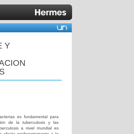
E Y
GACION
S
acterias es fundamental para
ión de la tuberculosis y las
berculosis a nivel mundial es
 afecta preferentemente a la