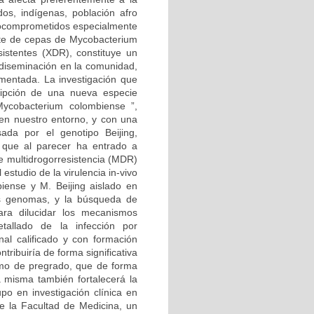
dos, indígenas, población afro
unocomprometidos especialmente
ente de cepas de Mycobacterium
istentes (XDR), constituye un
u diseminación en la comunidad,
ementada. La investigación que
ripción de una nueva especie
ycobacterium colombiense ”,
 en nuestro entorno, y con una
ada por el genotipo Beijing,
 que al parecer ha entrado a
de multidrogorresistencia (MDR)
estudio de la virulencia in-vivo
iense y M. Beijing aislado en
us genomas, y la búsqueda de
ara dilucidar los mecanismos
etallado de la infección por
nal calificado y con formación
ntribuiría de forma significativa
omo de pregrado, que de forma
a misma también fortalecerá la
upo en investigación clínica en
e la Facultad de Medicina, un