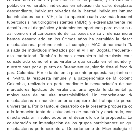
población vulnerable: individuos en situación de calle, desplaza
descendiente, individuos privados de la libertad, individuos inm
los infectados por el VIH, etc. La aparición cada vez más frecu
tuberculosis multidrogorresistentes (MDR) y extremadamente res
desafío en el diagnóstico y tratamientos oportunos para evitar s
así como en el conocimiento de las bases de su virulencia incr
hemos desarrollado en los últimos años ha permitido la desc
micobacteriana perteneciente al complejo MAC denominada “M
aislada de individuos infectados por el VIH en Bogotá, frecuente
alta mortalidad. También hemos descubierto tuberculosis caus
considerado como el más virulento que circula en el mundo y
nuestro país por el puerto de Buenaventura, siendo éste el foco 
para Colombia. Por lo tanto, en la presente propuesta se plantea el 
e in-vitro, la respuesta inmune y la patogenómica de M. colomb
Colombia, realizado en parte mediante la secuenciación de s
marcadores lipídicos de virulencia, una ayuda fundamental p
moleculares de su alta transmisibilidad. Un conocimiento d
micobacterias en nuestro entorno requiere del trabajo de perso
universitaria. Por lo tanto, el desarrollo de la presente propuesta co
a la formación tanto de estudiantes de maestría y doctorado, c
directa estarán involucrados en el desarrollo de la propuesta. L
colaboración en investigación de los grupos participantes: un gr
micobacterias perteneciente al Departamento de Microbiología d