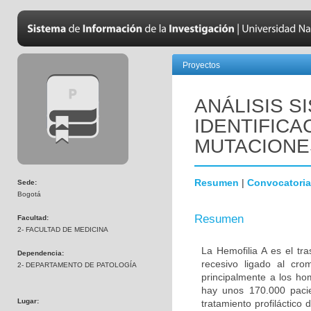
Proyectos
ANÁLISIS S
IDENTIFIC
MUTACIONES
Resumen
|
Convocatoria
Sede:
Bogotá
Resumen
Facultad:
2- FACULTAD DE MEDICINA
La Hemofilia A es el tr
Dependencia:
recesivo ligado al cr
2- DEPARTAMENTO DE PATOLOGÍA
principalmente a los h
hay unos 170.000 pacie
Lugar:
tratamiento profiláctico 