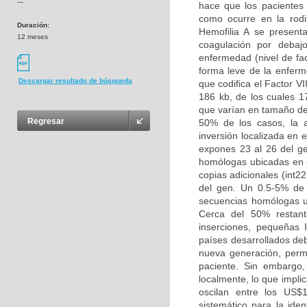
---
hace que los pacientes 
como ocurre en la rodi
Duración:
Hemofilia A se present
12 meses
coagulación por debaj
enfermedad (nivel de fac
forma leve de la enferm
Descargar resultado de búsqueda
que codifica el Factor V
186 kb, de los cuales 1
que varían en tamaño de
Regresar
50% de los casos, la a
inversión localizada en 
expones 23 al 26 del ge
homólogas ubicadas en e
copias adicionales (int2
del gen. Un 0.5-5% de
secuencias homólogas ub
Cerca del 50% restant
inserciones, pequeñas 
países desarrollados de
nueva generación, permi
paciente. Sin embargo,
localmente, lo que impli
oscilan entre los US$
sistemático para la iden