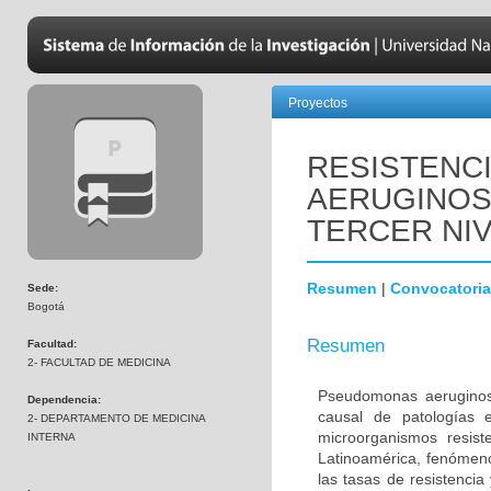
Proyectos
RESISTENC
AERUGINOS
TERCER NI
Resumen
|
Convocatoria
Sede:
Bogotá
Resumen
Facultad:
2- FACULTAD DE MEDICINA
Pseudomonas aeruginos
Dependencia:
causal de patologías 
2- DEPARTAMENTO DE MEDICINA
microorganismos resist
INTERNA
Latinoamérica, fenómen
las tasas de resistencia