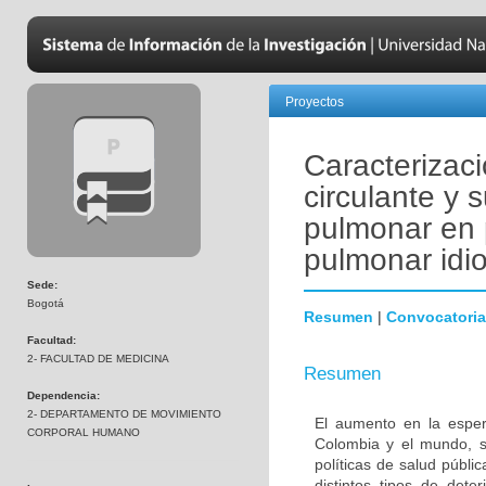
Proyectos
Caracterizac
circulante y 
pulmonar en 
pulmonar idio
Sede:
Bogotá
Resumen
|
Convocatoria
Facultad:
2- FACULTAD DE MEDICINA
Resumen
Dependencia:
2- DEPARTAMENTO DE MOVIMIENTO
El aumento en la esper
CORPORAL HUMANO
Colombia y el mundo, s
políticas de salud públi
distintos tipos de dete