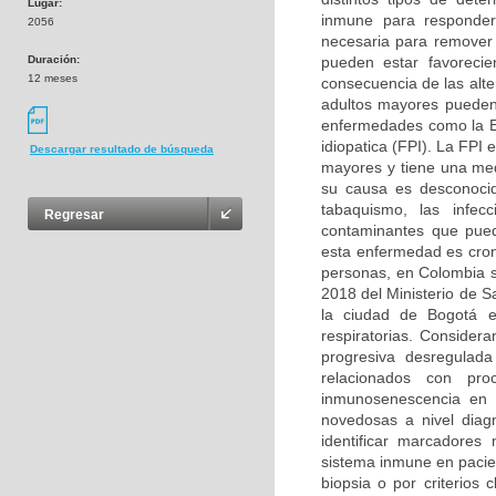
Lugar:
inmune para responder
2056
necesaria para remover
Duración:
pueden estar favorecie
12 meses
consecuencia de las alt
adultos mayores pueden 
enfermedades como la E
idiopatica (FPI). La FPI
Descargar resultado de búsqueda
mayores y tiene una me
su causa es desconocid
tabaquismo, las infec
Regresar
contaminantes que pued
esta enfermedad es cron
personas, en Colombia 
2018 del Ministerio de Sa
la ciudad de Bogotá e
respiratorias. Consider
progresiva desregulad
relacionados con pro
inmunosenescencia en e
novedosas a nivel diagn
identificar marcadores 
sistema inmune en pacie
biopsia o por criterios 