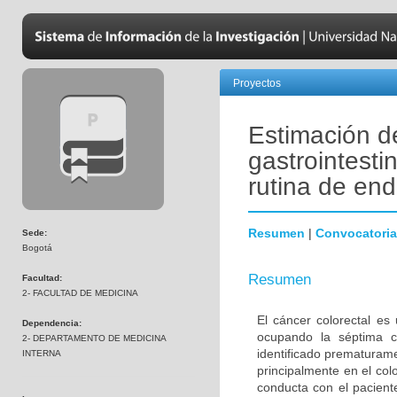
Proyectos
Estimación d
gastrointesti
rutina de en
Resumen
|
Convocatoria
Sede:
Bogotá
Resumen
Facultad:
2- FACULTAD DE MEDICINA
El cáncer colorectal e
Dependencia:
ocupando la séptima c
2- DEPARTAMENTO DE MEDICINA
identificado prematurame
INTERNA
principalmente en el col
conducta con el pacien