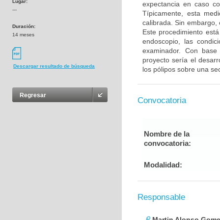
Lugar:
expectancia en caso co
---
Típicamente, esta med
calibrada. Sin embargo, 
Duración:
Este procedimiento está 
14 meses
endoscopio, las condici
examinador. Con base e
proyecto sería el desar
Descargar resultado de búsqueda
los pólipos sobre una se
Regresar
Convocatoria
Nombre de la
convocatoria:
Modalidad:
Responsable
Martin Alonso Gome