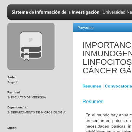
Proyectos
IMPORTANC
INMUNOGENI
LINFOCITOS
CÁNCER GÁ
Sede:
Bogotá
Resumen
|
Convocatoria
Facultad:
2- FACULTAD DE MEDICINA
Resumen
Dependencia:
2- DEPARTAMENTO DE MICROBIOLOGÍA
En el mundo hay anualm
presentan en países en v
necesidades básicas in
Lugar:
etiológicamente relacion