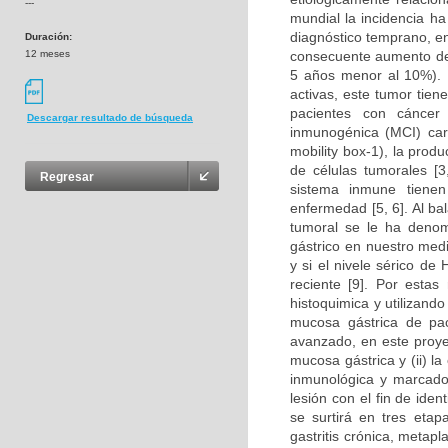
---
mundial la incidencia h
diagnóstico temprano, e
Duración:
12 meses
consecuente aumento de 
5 años menor al 10%). 
activas, este tumor tien
pacientes con cáncer
Descargar resultado de búsqueda
inmunogénica (MCI) car
mobility box-1), la prod
de células tumorales [3,
Regresar
sistema inmune tienen
enfermedad [5, 6]. Al ba
tumoral se le ha denomi
gástrico en nuestro med
y si el nivele sérico d
reciente [9]. Por estas
histoquimica y utilizand
mucosa gástrica de paci
avanzado, en este proyect
mucosa gástrica y (ii) l
inmunológica y marcador
lesión con el fin de iden
se surtirá en tres eta
gastritis crónica, metapla