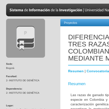
Proyectos
DIFERENCI
TRES RAZA
COLOMBIANO 
MEDIANTE 
Sede:
Bogotá
Resumen
|
Convocatoria
Facultad:
2- INSTITUTO DE GENÉTICA
Resumen
Dependencia:
2- INSTITUTO DE GENÉTICA
Las razas de ganado tip
especie en Colombia y p
caracterización genétic
Lugar:
garantizan la protecci