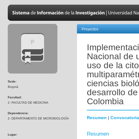
Proyectos
Implementaci
Nacional de 
uso de la cito
multiparamétr
ciencias biol
Sede:
Bogotá
desarrollo de
Facultad:
Colombia
2- FACULTAD DE MEDICINA
Dependencia:
Resumen
|
Convocatoria
2- DEPARTAMENTO DE MICROBIOLOGÍA
Resumen
Lugar: