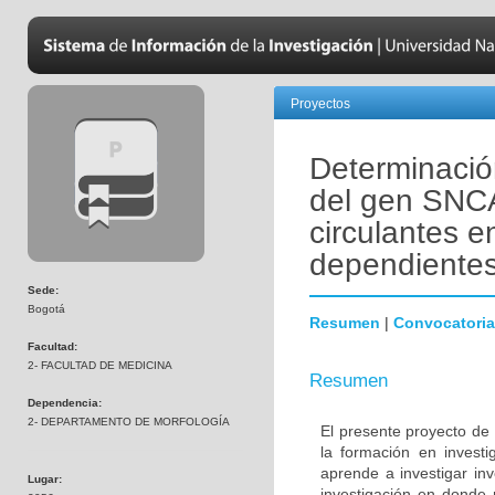
Proyectos
Determinació
del gen SNCA
circulantes e
dependiente
Sede:
Bogotá
Resumen
|
Convocatoria
Facultad:
2- FACULTAD DE MEDICINA
Resumen
Dependencia:
2- DEPARTAMENTO DE MORFOLOGÍA
El presente proyecto de 
la formación en investi
aprende a investigar in
Lugar:
investigación en donde 