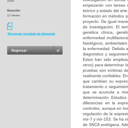
2056
empezarán con tareas d
teórico y estado del art
Duración:
12 meses
formación en métodos pr
proyecto. De igual mane
de investigación. El te
genética clínica, gené
Descargar resultado de búsqueda
enfermedad multifactori
fisiológicos, ambientale
la enfermedad. Debido a
Regresar
diagnóstico y seguimien
Estos han sido emplead
otros) para determinar l
pruebas son víctimas de
realmente confiables. En
que cambian su expresi
tratamiento o seguimien
que se acumula a nivel
determinación. Estudios
diferencias en la expr
controles, aunque en lo
regulación de la expresi
mir-7 y mir-153. Se ha v
de SNCA endógena. Adem