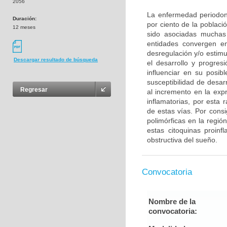
2056
La enfermedad periodont
Duración:
por ciento de la poblaci
12 meses
sido asociadas muchas 
entidades convergen en
desregulación y/o estimu
Descargar resultado de búsqueda
el desarrollo y progres
influenciar en su posib
susceptibilidad de desar
Regresar
al incremento en la expr
inflamatorias, por esta 
de estas vías. Por consi
polimórficas en la regi
estas citoquinas proinf
obstructiva del sueño.
Convocatoria
Nombre de la
convocatoria: