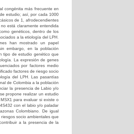
ial congénita más frecuente en
de estudio; así, por cada 1000
cásicos de 1, afrodecendientes
 no está claramente entendida
 como genéticos, dentro de los
ciados a la etiología del LPH.
iones han mostrado un papel
sin embargo, en la población
n tipo de estudio genético que
ología. La expresión de genes
luenciados por factores medio
ficado factores de riesgo socio
ología del LPH. Las pasantías
onal de Colombia a la población
ciar la presencia de Labio y/o
e propone realizar un estudio
 MSX1 para evaluar si existe o
4S432 con el labio y/o paladar
mazonas Colombiano. De igual
e riesgos socio ambientales que
contribuir a la presencia de la