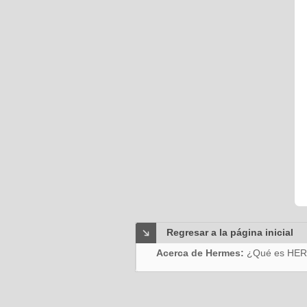
Regresar a la página inicial
Acerca de Hermes:
¿Qué es HE