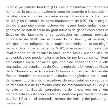
El labio y/o paladar hendido (LPH) es la malformación craneofac
humanos, la tasa de prevalencia varía de acuerdo a la población 
nacidos vivos en norteamericanos es de 3,6,asiáticos de 1,7, cau
de 0,6 y en Colombia es aproximadamente de 0,97. Su etiología
debido a que intervienen factores de riesgos tanto ambientales
genéticos se han descrito un gran número de genes candidatos aso
Estudios de ligamiento y de asociación en algunas poblac
importante de MSX1 en el desarrollo del labio y el paladar, 
principalmente indígenas de la región amazónica no existe ningú
permita determinar el papel de MSX1 y su relación con esta pat
involucrados en el desarrollo facial como MSX1 pueden ser inf
ambientales que pueden alterar su función por lo cual se han identi
ambientales en la población que han sido asociados con la eti
realizadas por estudiantes de Odontología de la Universidad Naci
de la Chorrera en el Amazonas Colombiano, han permitido eviden
Paladar Hendido en éstas comunidades endogámicas por lo cual s
de ligamiento utilizando marcadores de microsatélites cercanos a
no desequilibrio de ligamiento entre los marcadores MSX1-CA y D
hendido en familias del corregimiento de la chorrera en el A
manera esta investigación pretende identificar posibles factores d
podrían influir en el desarrollo normal del labio y del paladar y 
malformación.