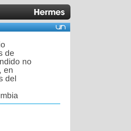
io
s de
endido no
, en
s del
ombia