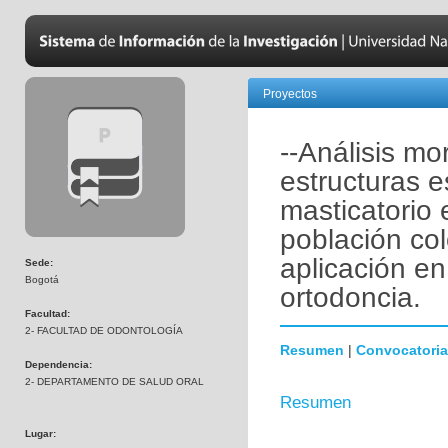
Proyectos
--Análisis m
estructuras e
masticatorio
población c
aplicación en
Sede:
Bogotá
ortodoncia.
Facultad:
2- FACULTAD DE ODONTOLOGÍA
Resumen
|
Convocatoria
Dependencia:
2- DEPARTAMENTO DE SALUD ORAL
Resumen
Lugar: