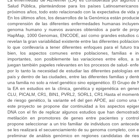
La enfermedad de Alzheimer (EA) es considerada por algunos
Salud Pública, planteándose para los países Latinoamericanos
próximos años, todo esto relacionado con la expectativa de vida y
En los últimos años, los desarrollos de la Genómica están produc
comprensión de las diferentes enfermedades humanas incluyend
genoma humano y nuevos avances obtenidos a partir de proye
HapMap, 1000 Genomas, ENCODE, así como grandes estudios cas
revelan la gran variabilidad existente entre las diferentes poblacione
lo que conllevaría a tener diferentes enfoques para el futuro tr
bien, los aspectos comunes entre poblaciones, familias e i
importantes, son posiblemente las variaciones entre ellos, a s
juegan también papeles relevantes en los procesos de salud- enfe
por lo tanto la necesidad de estudiar las diferentes patologías e
país y dentro de las ciudades, entre las diferentes familias y den
una familia no solo a nivel genético sino epigenético. El Grupo de
la EA en estudios en la clínica, genética y epigenética en g
CLU, PICALM, CR1, BIN1, PVRL2, SORL1, CR1.Hasta el momento 
de riesgo genético, la variante e4 del gen APOE, así como un
este proyecto se propone dar continuidad a los aspectos epigen
DNA con el fin de replicar algunos estudios que han demostrado
metilación en promotores de genes entre pacientes y contro
propone seleccionar a un trio familiar de individuos con anteced
se les realizará el secuenciamiento de su genoma completo, con el
preliminar de análisis genómico en regiones candidatas de ri