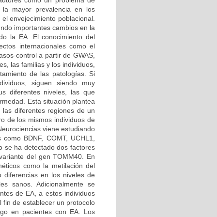
 autores como un problema de
 la mayor prevalencia en los
 el envejecimiento poblacional.
iendo importantes cambios en la
o la EA. El conocimiento del
ctos internacionales como el
os-control a partir de GWAS,
s, las familias y los individuos,
atamiento de las patologías. Si
ndividuos, siguen siendo muy
us diferentes niveles, las que
rmedad. Esta situación plantea
n las diferentes regiones de un
tro de los mismos individuos de
 Neurociencias viene estudiando
enes como BDNF, COMT, UCHL1,
se ha detectado dos factores
a variante del gen TOMM40. En
éticos como la metilación del
 diferencias en los niveles de
les sanos. Adicionalmente se
entes de EA, a estos individuos
 fin de establecer un protocolo
esgo en pacientes con EA. Los