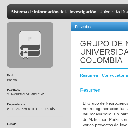
Proyectos
GRUPO DE 
UNIVERSID
COLOMBIA
Resumen
|
Convocatoria
Sede:
Bogotá
Resumen
Facultad:
2- FACULTAD DE MEDICINA
El Grupo de Neurociencia
Dependencia:
neurodegeneración las a
2- DEPARTAMENTO DE PEDIATRÍA
neurodesarrollo. En part
de Alzheimer, Parkinson
Lugar:
varios proyectos de inve