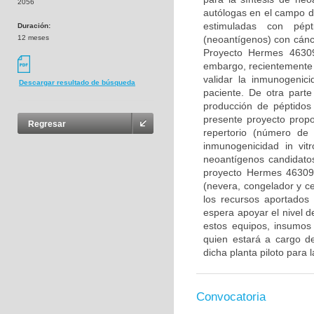
2056
autólogas en el campo d
estimuladas con pép
Duración:
12 meses
(neoantígenos) con cánc
Proyecto Hermes 46309
embargo, recientemente 
validar la inmunogenic
Descargar resultado de búsqueda
paciente. De otra parte
producción de péptidos 
presente proyecto propo
Regresar
repertorio (número de 
inmunogenicidad in vitr
neoantígenos candidatos
proyecto Hermes 46309.
(nevera, congelador y ce
los recursos aportados
espera apoyar el nivel d
estos equipos, insumos
quien estará a cargo de
dicha planta piloto para 
Convocatoria