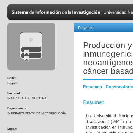
Proyectos
Producción y 
inmunogenic
neoantígenos
cáncer basad
Sede:
Bogotá
Resumen
|
Convocatoria
Facultad:
2- FACULTAD DE MEDICINA
Resumen
Dependencia:
2- DEPARTAMENTO DE MICROBIOLOGÍA
La Universidad Nacion
Traslacional (I&MT) en
Investigación en Inmuno
Lugar:
para la síntesis de n