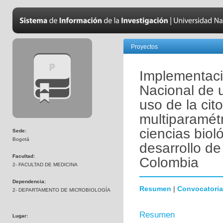
Proyectos
Implementaci
Nacional de 
uso de la cito
multiparamétr
ciencias biol
Sede:
Bogotá
desarrollo de
Facultad:
Colombia
2- FACULTAD DE MEDICINA
Dependencia:
Resumen
|
Convocatoria
2- DEPARTAMENTO DE MICROBIOLOGÍA
Resumen
Lugar: