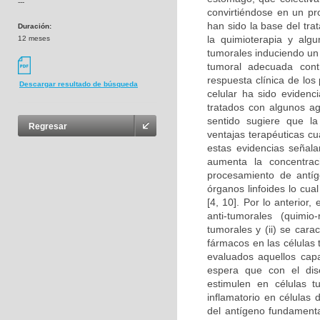
---
convirtiéndose en un pro
han sido la base del tr
Duración:
la quimioterapia y alg
12 meses
tumorales induciendo un 
tumoral adecuada cont
respuesta clínica de lo
Descargar resultado de búsqueda
celular ha sido eviden
tratados con algunos ag
sentido sugiere que la
Regresar
ventajas terapéuticas c
estas evidencias señala
aumenta la concentraci
procesamiento de antíge
órganos linfoides lo cua
[4, 10]. Por lo anterior
anti-tumorales (quimio
tumorales y (ii) se cara
fármacos en las células 
evaluados aquellos cap
espera que con el dise
estimulen en células 
inflamatorio en células
del antígeno fundamenta