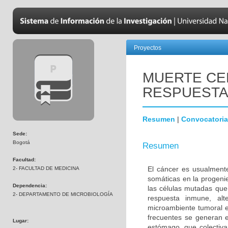
Proyectos
MUERTE CE
RESPUESTA
Resumen
|
Convocatoria
Sede:
Bogotá
Resumen
Facultad:
El cáncer es usualment
2- FACULTAD DE MEDICINA
somáticas en la progenie
Dependencia:
las células mutadas que
2- DEPARTAMENTO DE MICROBIOLOGÍA
respuesta inmune, alte
microambiente tumoral e
frecuentes se generan en
Lugar:
estómago, que colectiv