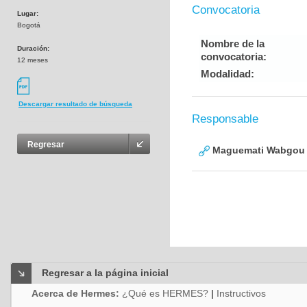
Convocatoria
Lugar:
Bogotá
Nombre de la
Duración:
convocatoria:
12 meses
Modalidad:
Descargar resultado de búsqueda
Responsable
Regresar
Maguemati Wabgou 
Regresar a la página inicial
Acerca de Hermes:
¿Qué es HERMES?
|
Instructivos