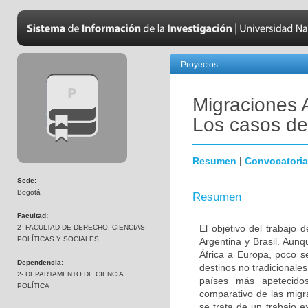
Proyectos
Migraciones 
Los casos de 
Resumen
|
Convocatoria
Sede:
Bogotá
Resumen
Facultad:
El objetivo del trabajo 
2- FACULTAD DE DERECHO, CIENCIAS
POLÍTICAS Y SOCIALES
Argentina y Brasil. Aun
África a Europa, poco se
Dependencia:
destinos no tradicionale
2- DEPARTAMENTO DE CIENCIA
países más apetecidos
POLÍTICA
comparativo de las migr
se trata de un trabajo e